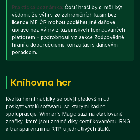
Praktická poznámka:
Čeští hráči by si měli být
vědomi, že výhry ze zahraničních kasin bez
licence MF ČR mohou podléhat jiné daňové
úpravě než výhry z tuzemských licencovaných
platforem – podrobnosti viz sekce Zodpovědné
hraní a doporučujeme konzultaci s daňovým
poradcem.
Knihovna her
Kvalita herní nabídky se odvíjí především od
poskytovatelů softwaru, se kterými kasino
spolupracuje. Winner's Magic sází na etablované
značky, které jsou známé díky certifikovanému RNG
a transparentnímu RTP u jednotlivých titulů.