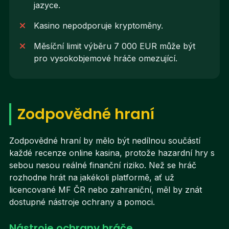
jazyce.
Kasino nepodporuje kryptoměny.
Měsíční limit výběru 7 000 EUR může být
pro vysokobjemové hráče omezující.
Zodpovědné hraní
Zodpovědné hraní by mělo být nedílnou součástí
každé recenze online kasina, protože hazardní hry s
sebou nesou reálné finanční riziko. Než se hráč
rozhodne hrát na jakékoli platformě, ať už
licencované MF ČR nebo zahraniční, měl by znát
dostupné nástroje ochrany a pomoci.
Nástroje ochrany hráče