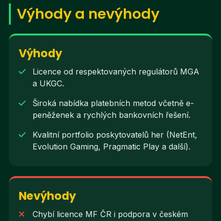
Výhody a nevýhody
Výhody
Licence od respektovaných regulátorů MGA
a UKGC.
Široká nabídka platebních metod včetně e-
peněženek a rychlých bankovních řešení.
Kvalitní portfolio poskytovatelů her (NetEnt,
Evolution Gaming, Pragmatic Play a další).
Nevýhody
Chybí licence MF ČR i podpora v českém