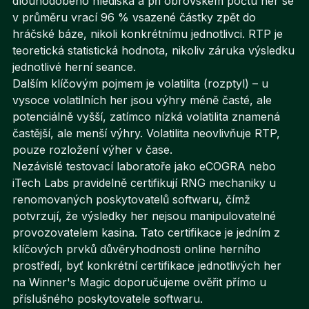
dlouhodobého hlediska a při obrovském počtu her se
v průměru vrací 96 % vsazené částky zpět do
hráčské báze, nikoli konkrétnímu jednotlivci. RTP je
teoretická statistická hodnota, nikoliv záruka výsledku
jednotlivé herní seance.
Dalším klíčovým pojmem je volatilita (rozptyl) – u
vysoce volatilních her jsou výhry méně časté, ale
potenciálně vyšší, zatímco nízká volatilita znamená
častější, ale menší výhry. Volatilita neovlivňuje RTP,
pouze rozložení výher v čase.
Nezávislé testovací laboratoře jako eCOGRA nebo
iTech Labs pravidelně certifikují RNG mechaniky u
renomovaných poskytovatelů softwaru, čímž
potvrzují, že výsledky her nejsou manipulovatelné
provozovatelem kasina. Tato certifikace je jedním z
klíčových prvků důvěryhodnosti online herního
prostředí, byť konkrétní certifikace jednotlivých her
na Winner's Magic doporučujeme ověřit přímo u
příslušného poskytovatele softwaru.