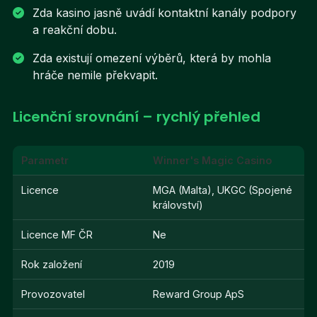
Zda kasino jasně uvádí kontaktní kanály podpory
a reakční dobu.
Zda existují omezení výběrů, která by mohla
hráče nemile překvapit.
Licenční srovnání – rychlý přehled
Parametr
Winner's Magic Casino
Licence
MGA (Malta), UKGC (Spojené
království)
Licence MF ČR
Ne
Rok založení
2019
Provozovatel
Reward Group ApS