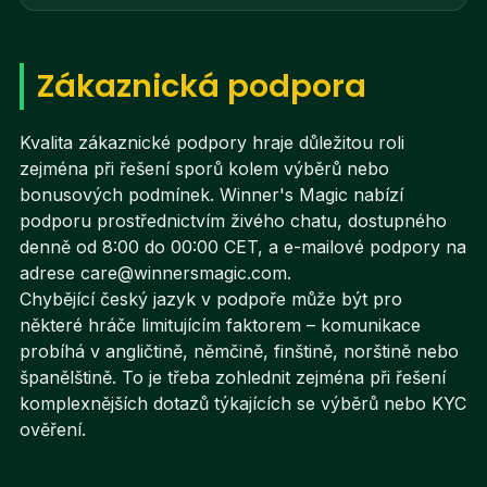
Zákaznická podpora
Kvalita zákaznické podpory hraje důležitou roli
zejména při řešení sporů kolem výběrů nebo
bonusových podmínek. Winner's Magic nabízí
podporu prostřednictvím živého chatu, dostupného
denně od 8:00 do 00:00 CET, a e-mailové podpory na
adrese
care@winnersmagic.com
.
Chybějící český jazyk v podpoře může být pro
některé hráče limitujícím faktorem – komunikace
probíhá v angličtině, němčině, finštině, norštině nebo
španělštině. To je třeba zohlednit zejména při řešení
komplexnějších dotazů týkajících se výběrů nebo KYC
ověření.