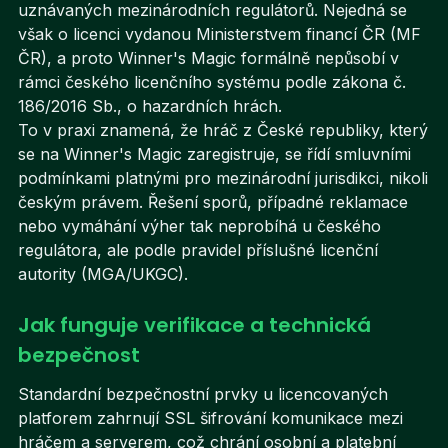
uznávaných mezinárodních regulátorů. Nejedná se
však o licenci vydanou Ministerstvem financí ČR (MF
ČR), a proto Winner's Magic formálně nepůsobí v
rámci českého licenčního systému podle zákona č.
186/2016 Sb., o hazardních hrách.
To v praxi znamená, že hráč z České republiky, který
se na Winner's Magic zaregistruje, se řídí smluvními
podmínkami platnými pro mezinárodní jurisdikci, nikoli
českým právem. Řešení sporů, případné reklamace
nebo vymáhání výher tak neprobíhá u českého
regulátora, ale podle pravidel příslušné licenční
autority (MGA/UKGC).
Jak funguje verifikace a technická
bezpečnost
Standardní bezpečnostní prvky u licencovaných
platforem zahrnují SSL šifrování komunikace mezi
hráčem a serverem, což chrání osobní a platební