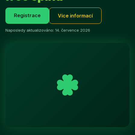
Registrace
Více informací
Naposledy aktualizováno: 14. července 2026