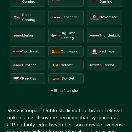
Gaming
Gaming
Relax
Habanero
Novomatic
Gaming
Big Time
Merkur
Thunderkick
Gaming
Yggdrasil
Quickspin
Red Tiger
Playtech
Betsoft
Blueprint
ReelPlay
iSoftBet
+18 dalších studií
Díky zastoupení těchto studií mohou hráči očekávat
funkční a certifikované herní mechaniky, přičemž
RTP hodnoty jednotlivých her jsou obvykle uvedeny
přímo v pravidlech konkrétního titulu. Live casino